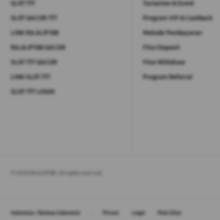
SLOT 777
Turnamen & Event
SLOT GACOR 777
Program VIP & Cashback
LINK RAJAJP188
Metode Pembayaran
RAJAJP188 GACOR
Fitur Deposit
SLOT 777 GACOR
Fitur Withdraw
LINK SLOT 777
Program Referral
SLOT 777 LOGIN
© 2026 RAJAJP188. All rights reserved.
Privasi
Legal
Peta Situs
Indonesia / Bahasa Indonesia