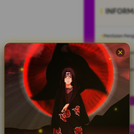
INFORMA
Penilaian Pen
Minimal Depos
Layanan Suppo
+4 lebih
banyak
Platform
BONUS NEW 