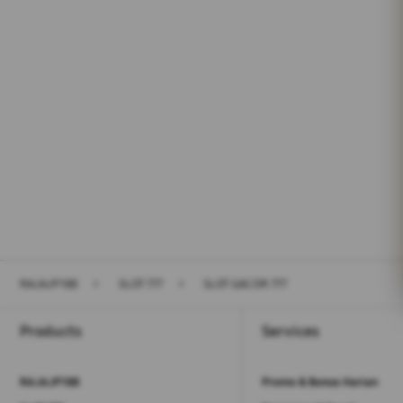
Layer Popup Close
RAJAJP188
>
SLOT 777
>
SLOT GACOR 777
Footer Navigation
Products
Services
RAJAJP188
Promo & Bonus Harian