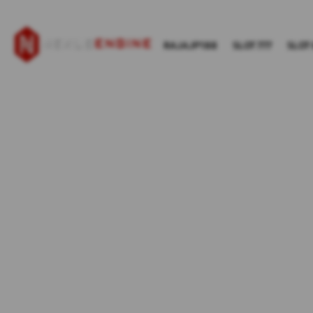
Skip
to
content
RAJAJP188
SLOT 777
SLOT