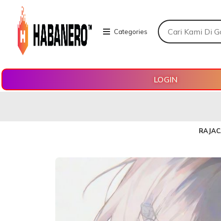
RAJACABE
Skip
Search
to
Categories
for
Content
items
or
shops
LOGIN
RAJAC