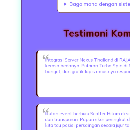
Bagaimana dengan siste
Testimoni Ko
Integrasi Server Nexus Thailand di R
kerasa bedanya. Putaran Turbo Spin di
banget, dan grafik lapis emasnya respon
Ikutan event berburu Scatter Hitam di 
dan transparan. Papan skor peringkat di
kita tau posisi persaingan secara jujur t